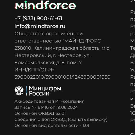
Р
+7 (933) 900-61-61
п
info@mindforce.ru
Р
р
Общество с ограниченной
М
ответственностью "МАЙНД ФОРС"
Т
238010, Калининградская область, м.о.
Д
Нестеровский, г. Нестеров, ул.
Б
Комсомольская, д. 8, пом. 7
У
ИНН/КПП/ОГРН:
Р
3900022010/390001001/1243900001950
п
Р
и
Аккредитованная ИТ-компания
В
Запись № 61416 от 19.06.2024
1
Основной ОКВЭД 62.01
Сведения о доп.ОКВЭД (скачать выписку)
Р
Основной вид деятельности - 1.01
С