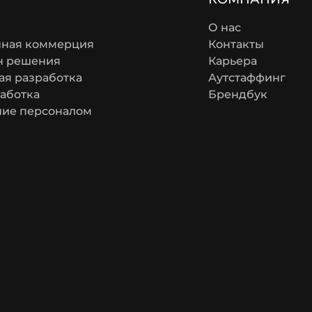
О нас
нная коммерция
Контакты
н решения
Карьера
я разработка
Аутстаффинг
аботка
Брендбук
ние персоналом