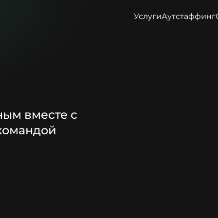
Услуги
Аутстаффинг
ным вместе с
 командой