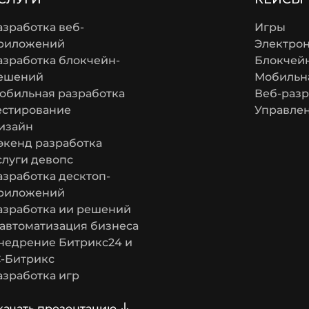
азработка веб-
Игры
риложений
Электро
азработка блокчейн-
Блокчей
ешений
Мобильна
обильная разработка
Веб-разр
естирование
Управле
изайн
экенд разработка
слуги девопс
азработка десктоп-
риложений
азработка ии решений
 автоматизация бизнеса
недрение Битрикс24 и
С-Битрикс
азработка игр
качать презентацию