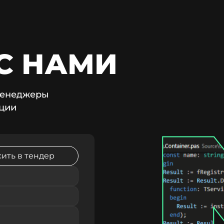
С НАМИ
 менеджеры
ации
ить в тендер