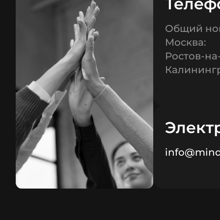
Телеф
Общий но
Москва:
Ростов-на
Калинингр
Элект
info@mind