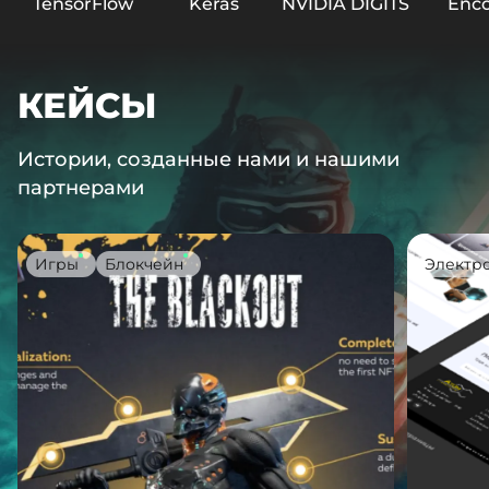
TensorFlow
Keras
NVIDIA DIGITS
Enc
КЕЙСЫ
Истории, созданные нами и нашими
партнерами
Игры
Блокчейн
Электр