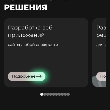
РЕШЕНИЯ
Разработка веб-
Разр
приложений
реш
сайты любой сложности
для са
Подробнее
Под