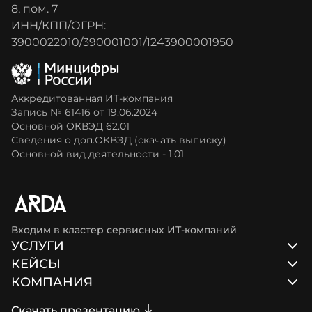
8, пом. 7
ИНН/КПП/ОГРН:
3900022010/390001001/1243900001950
Аккредитованная ИТ-компания
Запись № 61416 от 19.06.2024
Основной ОКВЭД 62.01
Сведения о доп.ОКВЭД (скачать выписку)
Основной вид деятельности - 1.01
Входим в кластер сервисных ИТ-компаний
УСЛУГИ
КЕЙСЫ
Разработка веб-приложений
КОМПАНИЯ
Разработка блокчейн-решений
Игры
Мобильная разработка
Электронная коммерция
О нас
Скачать презентацию