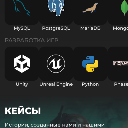
MySQL
PostgreSQL
MariaDB
Mong
РАЗРАБОТКА ИГР
Unity
Unreal Engine
Python
Phase
КЕЙСЫ
Истории, созданные нами и нашими