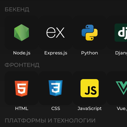
БЕКЕНД
Node.js
Express.js
Python
Djan
ФРОНТЕНД
HTML
CSS
JavaScript
Vue.
ПЛАТФОРМЫ И ТЕХНОЛОГИИ