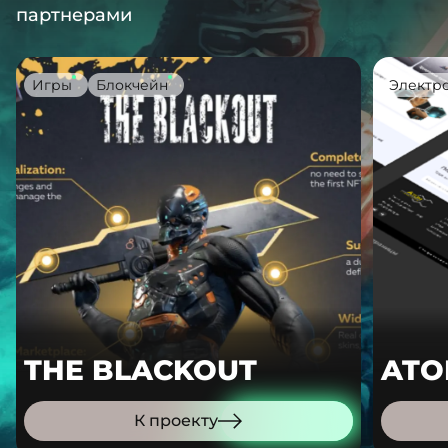
партнерами
Игры
Блокчейн
Электр
THE BLACKOUT
ATO
К проекту