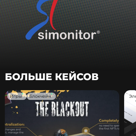
БОЛЬШЕ КЕЙСОВ
Игры
Блокчейн
Эл